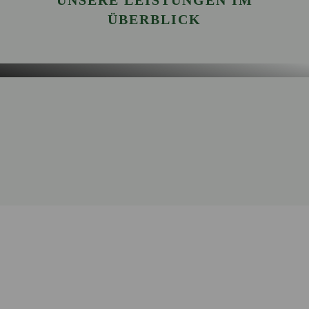
UNSERE LEISTUNGEN IM
KÖRPER & GEIST
ÜBERBLICK
P. JENTSCHURA