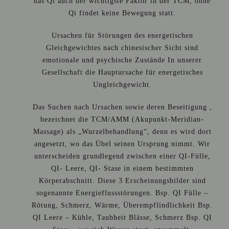
das Qi auch der wichtigste Faktor in der TCM, ohne
Qi findet keine Bewegung statt.
Ursachen für Störungen des energetischen
Gleichgewichtes nach chinesischer Sicht sind
emotionale und psychische Zustände In unserer
Gesellschaft die Hauptursache für energetisches
Ungleichgewicht.
Das Suchen nach Ursachen sowie deren Beseitigung ,
bezeichnet die TCM/AMM (Akupunkt-Meridian-
Massage) als „Wurzelbehandlung“, denn es wird dort
angesetzt, wo das Übel seinen Ursprung nimmt. Wir
unterscheiden grundlegend zwischen einer QI-Fülle,
QI- Leere, QI- Stase in einem bestimmten
Körperabschnitt. Diese 3 Erscheinungsbilder sind
sogenannte Energieflussstörungen. Bsp. QI Fülle –
Rötung, Schmerz, Wärme, Überempflindlichkeit Bsp.
QI Leere – Kühle, Taubheit Blässe, Schmerz Bsp. QI